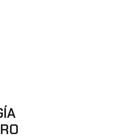
ÍA
ERO