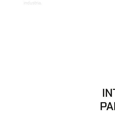
industria.
I
PA