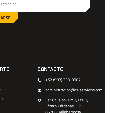
RARSE
RTE
CONTACTO
+52 (993) 238-8587
e
administracion@celservicios.com
to
3er Callejón, Mz 9, Lte 9,
Lázaro Cárdenas, C.P.
86280, Villahermosa,