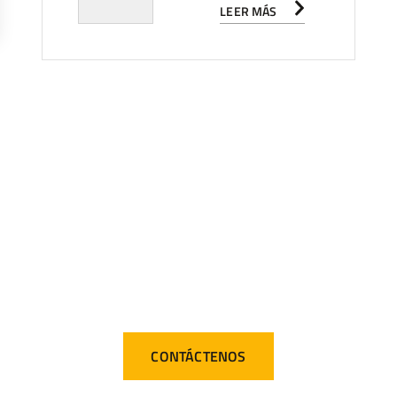
LEER MÁS
ATENCIÓN 24/
os para responder a tus necesidades, sin importar la hora n
CONTÁCTENOS