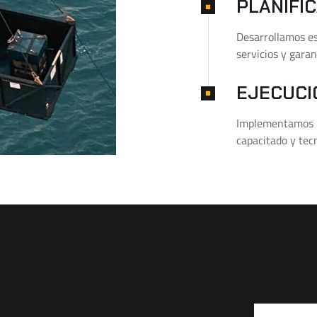
PLANIFI
Desarrollamos es
servicios y garan
EJECUCI
Implementamos n
capacitado y tec