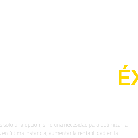
ICIO
NOSOTROS
SERVICIOS
BLOG
CONTA
ÍA PARA EL
É
RO
 solo una opción, sino una necesidad para optimizar la
, en última instancia, aumentar la rentabilidad en la