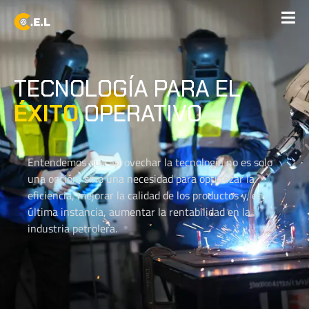
TECNOLOGÍA PARA EL
ÉXITO
OPERATIVO
Entendemos que aprovechar la tecnología no es solo
una opción, sino una necesidad para optimizar la
eficiencia, mejorar la calidad de los productos y, en
última instancia, aumentar la rentabilidad en la
industria petrolera.