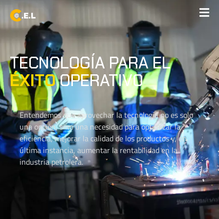
TECNOLOGÍA PARA EL
ÉXITO
OPERATIVO
Entendemos que aprovechar la tecnología no es solo
una opción, sino una necesidad para optimizar la
eficiencia, mejorar la calidad de los productos y, en
última instancia, aumentar la rentabilidad en la
industria petrolera.