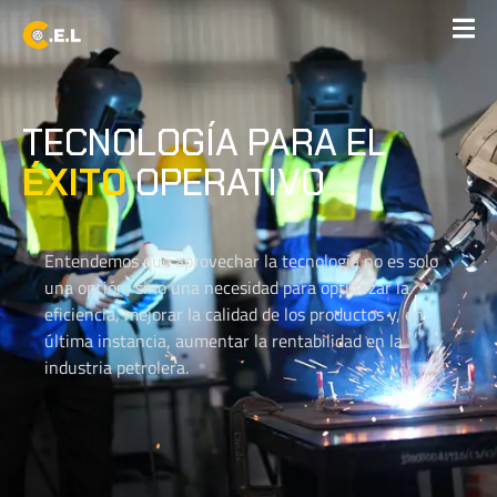
TECNOLOGÍA PARA EL
ÉXITO
OPERATIVO
Entendemos que aprovechar la tecnología no es solo
una opción, sino una necesidad para optimizar la
eficiencia, mejorar la calidad de los productos y, en
última instancia, aumentar la rentabilidad en la
industria petrolera.